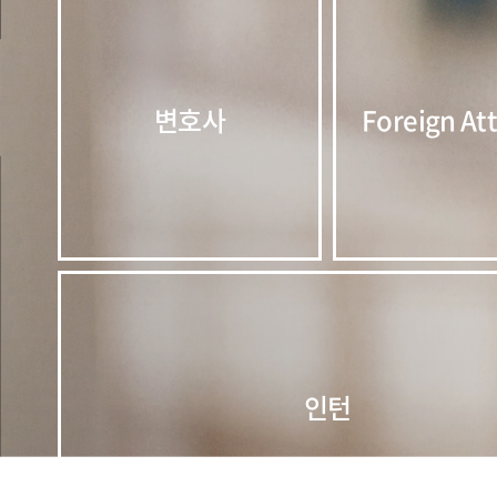
변호사
Foreign At
인턴